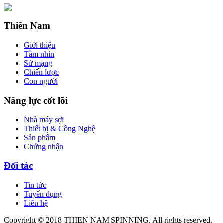
Thiên Nam
Giới thiệu
Tầm nhìn
Sứ mạng
Chiến lược
Con người
Năng lực cốt lõi
Nhà máy sợi
Thiết bị & Công Nghệ
Sản phẩm
Chứng nhận
Đối tác
Tin tức
Tuyển dụng
Liên hệ
Copyright © 2018 THIEN NAM SPINNING. All rights reserved.