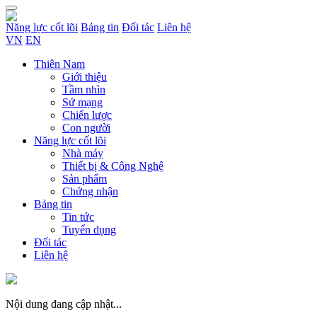
Năng lực cốt lõi
Bảng tin
Đối tác
Liên hệ
VN
EN
Thiên Nam
Giới thiệu
Tầm nhìn
Sứ mạng
Chiến lược
Con người
Năng lực cốt lõi
Nhà máy
Thiết bị & Công Nghệ
Sản phẩm
Chứng nhận
Bảng tin
Tin tức
Tuyển dụng
Đối tác
Liên hệ
Nội dung đang cập nhật...