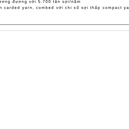
tương đương với 5.700 tấn sợi/năm
 carded yarn, combed với chi số sợi thấp compact y